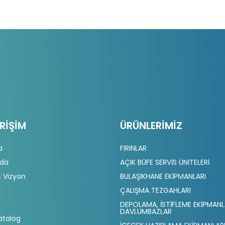
ERIŞIM
ÜRÜNLERIMIZ
a
FIRINLAR
zda
AÇIK BÜFE SERVİS ÜNİTELERİ
 Vizyon
BULAŞIKHANE EKİPMANLARI
ÇALIŞMA TEZGAHLARI
DEPOLAMA, İSTİFLEME EKİPMANL
DAVLUMBAZLAR
atalog