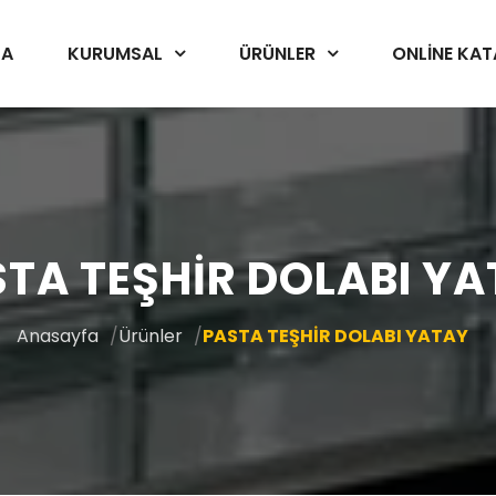
FA
ONLINE KA
KURUMSAL
ÜRÜNLER
TA TEŞHİR DOLABI Y
Anasayfa
Ürünler
PASTA TEŞHİR DOLABI YATAY