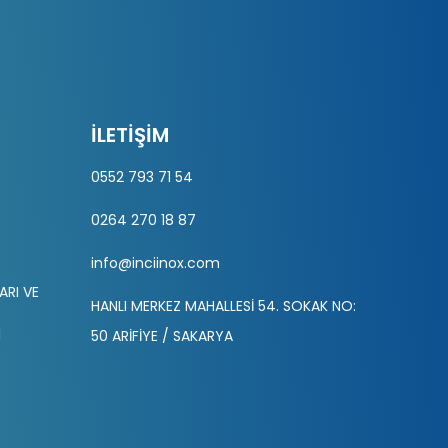
İLETIŞIM
0552 793 71 54
0264 270 18 87
info@inciinox.com
ARI VE
HANLI MERKEZ MAHALLESİ 54. SOKAK NO:
I
50 ARİFİYE / SAKARYA