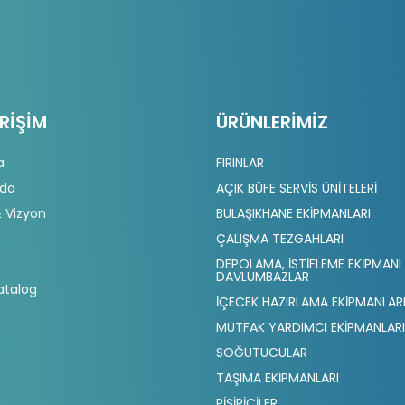
ERIŞIM
ÜRÜNLERIMIZ
a
FIRINLAR
zda
AÇIK BÜFE SERVİS ÜNİTELERİ
 Vizyon
BULAŞIKHANE EKİPMANLARI
ÇALIŞMA TEZGAHLARI
DEPOLAMA, İSTİFLEME EKİPMANL
DAVLUMBAZLAR
atalog
İÇECEK HAZIRLAMA EKİPMANLAR
MUTFAK YARDIMCI EKİPMANLARI
SOĞUTUCULAR
TAŞIMA EKİPMANLARI
PİŞİRİCİLER