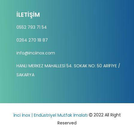
İLETIŞIM
0552 793 71 54
0264 270 18 87
info@inciinox.com
HANLI MERKEZ MAHALLESİ 54. SOKAK NO: 50 ARİFİYE /
SAKARYA
2022 All Right
İnci İnox | Endüstriyel Mutfak İmalatı
Reserved